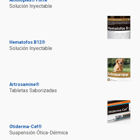
Aminoplex® Forte
Solución Inyectable
Hematofos B12®
Solución Inyectable
Artrosamine®
Tabletas Saborizadas
Otiderma-Cef®
Suspensión Ótica-Dérmica