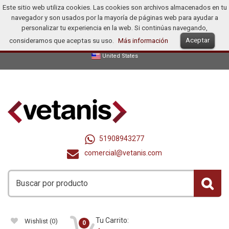
Este sitio web utiliza cookies. Las cookies son archivos almacenados en tu
Inicio
Productos
Promociones
Ofertas
¿Cómo Comprar?
navegador y son usados por la mayoría de páginas web para ayudar a
Distribuidores
personalizar tu experiencia en la web. Si continúas navegando,
Aceptar
consideramos que aceptas su uso.
Más información
Español
Dollar (US$)
Registrarse
Iniciar Sesión
United States
51908943277
comercial@vetanis.com
Tu Carrito:
Wishlist
(0)
0