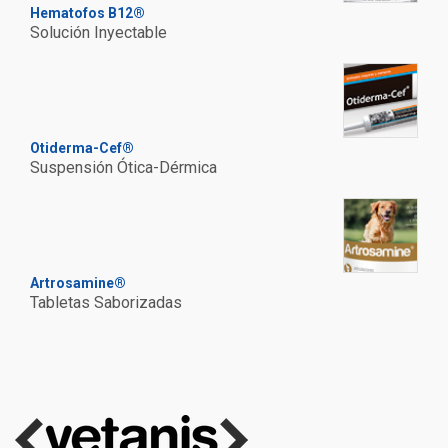
Hematofos B12®
Solución Inyectable
Otiderma-Cef®
Suspensión Ótica-Dérmica
Artrosamine®
Tabletas Saborizadas